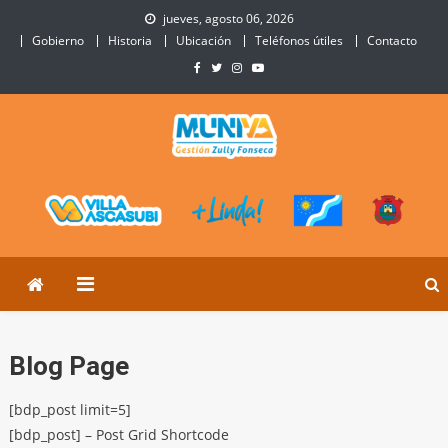
Skip
jueves, agosto 06, 2026
to
Gobierno
Historia
Ubicación
Teléfonos útiles
Contacto
content
Municipalidad de Villa
Sitio Oficial de Villa Ascasubi
Ascasubi
Blog Page
[bdp_post limit=5]
[bdp_post] – Post Grid Shortcode