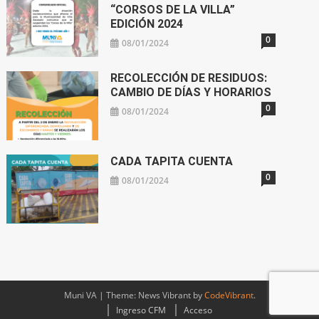
“CORSOS DE LA VILLA”
EDICIÓN 2024
0
08/01/2024
RECOLECCIÓN DE RESIDUOS:
CAMBIO DE DÍAS Y HORARIOS
0
08/01/2024
CADA TAPITA CUENTA
0
08/01/2024
Muni VA
|
Theme: News Vibrant by
CodeVibrant
.
Ingreso CFM
Acceso