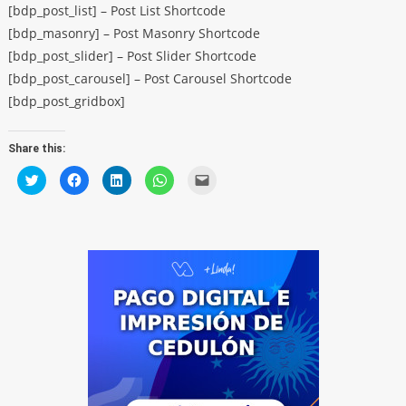
[bdp_post_list] – Post List Shortcode
[bdp_masonry] – Post Masonry Shortcode
[bdp_post_slider] – Post Slider Shortcode
[bdp_post_carousel] – Post Carousel Shortcode
[bdp_post_gridbox]
Share this:
Click
Click
Click
Click
Click
to
to
to
to
to
share
share
share
share
email
on
on
on
on
a
Twitter
Facebook
LinkedIn
WhatsApp
link
(Opens
(Opens
(Opens
(Opens
to
in
in
in
in
a
new
new
new
new
friend
window)
window)
window)
window)
(Opens
in
new
window)