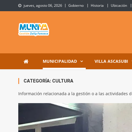
Skip
jueves, agosto 06, 2026
Gobierno
Historia
Ubicación
to
content
Municipalidad de Villa 
Sitio Oficial de Villa Ascasubi
MUNICIPALIDAD
VILLA ASCASUBI
CATEGORÍA:
CULTURA
Información relacionada a la gestión o a las actividades d