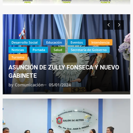
Desarrollo Social
Educación
Eventos
Intendencia
Noticias
Portada
Salud
Secretaría de Gobierno
Turismo
ASUNCIÓN DE ZULLY FONSECA Y NUEVO
GABINETE
by
Comunicación
05/01/2024