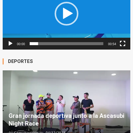
00:00
00:54
DEPORTES
Gran jornada deportiva junto a la Ascasubi
Night Race
by
Comunicación
04/12/2023