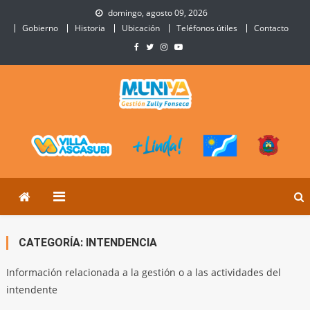
Skip
domingo, agosto 09, 2026
to
Gobierno
Historia
Ubicación
Teléfonos útiles
Contacto
content
Municipalidad de Villa
Sitio Oficial de Villa Ascasubi
Ascasubi
CATEGORÍA:
INTENDENCIA
Información relacionada a la gestión o a las actividades del
intendente