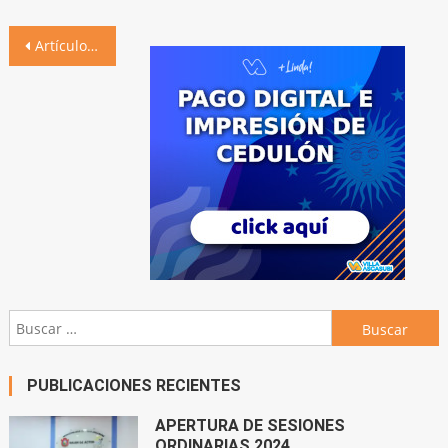
Navegación
Artículos antiguos
de
entradas
Buscar:
PUBLICACIONES RECIENTES
APERTURA DE SESIONES
ORDINARIAS 2024