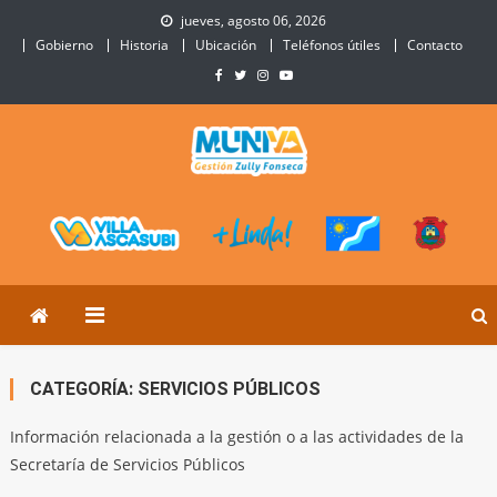
Skip
jueves, agosto 06, 2026
to
Gobierno
Historia
Ubicación
Teléfonos útiles
Contacto
content
Municipalidad de Villa
Sitio Oficial de Villa Ascasubi
Ascasubi
CATEGORÍA:
SERVICIOS PÚBLICOS
Información relacionada a la gestión o a las actividades de la
Secretaría de Servicios Públicos