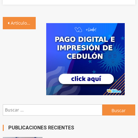
Navegación
Artículos antiguos
de
entradas
Buscar:
PUBLICACIONES RECIENTES