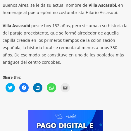
Buenos Aires, se le da su actual nombre de
Villa Ascasubi
, en
homenaje al poeta epónimo costumbrista Hilario Ascasubi.
Villa Ascasubi
posee hoy 132 años, pero si suma a su historia la
del paraje preexistente, que se formó alrededor de aquella
capilla creada en los primeros tiempos de la colonización
española, la historia local se remonta al menos a unos 350
años. De ese modo, se constituye en uno de los poblados más
antiguos del centro cordobés.
Share this:
Click
Click
Click
Click
Click
to
to
to
to
to
share
share
share
share
email
on
on
on
on
a
Twitter
Facebook
LinkedIn
WhatsApp
link
(Opens
(Opens
(Opens
(Opens
to
in
in
in
in
a
new
new
new
new
friend
window)
window)
window)
window)
(Opens
in
new
window)