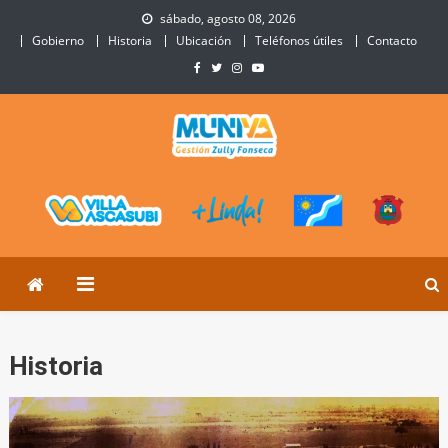
Skip
sábado, agosto 08, 2026
to
Gobierno
Historia
Ubicación
Teléfonos útiles
Contacto
content
Municipalidad de Villa
Sitio Oficial de Villa Ascasubi
Ascasubi
Historia