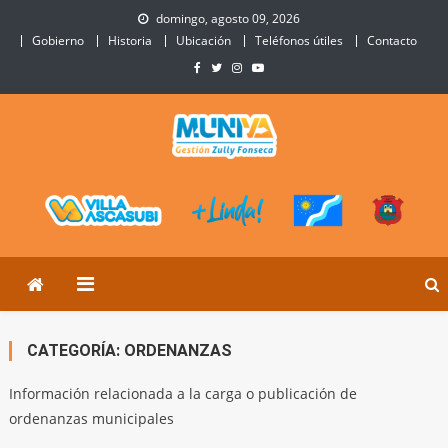
Skip
domingo, agosto 09, 2026
to
Gobierno
Historia
Ubicación
Teléfonos útiles
Contacto
content
Municipalidad de Villa
Sitio Oficial de Villa Ascasubi
Ascasubi
CATEGORÍA:
ORDENANZAS
Información relacionada a la carga o publicación de
ordenanzas municipales