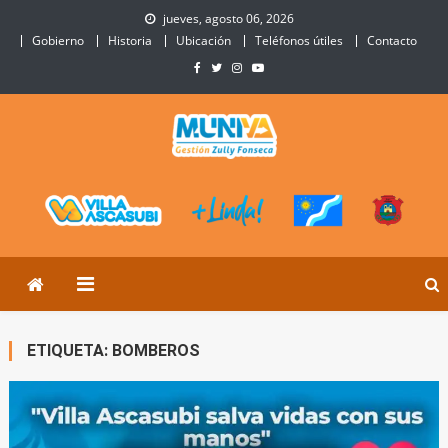
Skip
jueves, agosto 06, 2026
to
Gobierno
Historia
Ubicación
Teléfonos útiles
Contacto
content
Municipalidad de Villa
Sitio Oficial de Villa Ascasubi
Ascasubi
ETIQUETA:
BOMBEROS