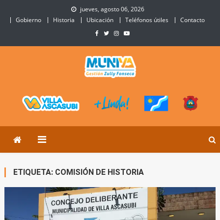
Skip
jueves, agosto 06, 2026
to
Gobierno
Historia
Ubicación
Teléfonos útiles
Contacto
content
Municipalidad de Villa
Sitio Oficial de Villa Ascasubi
Ascasubi
ETIQUETA:
COMISIÓN DE HISTORIA