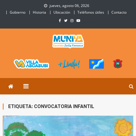
Skip
jueves, agosto 06, 2026
to
Gobierno
Historia
Ubicación
Teléfonos útiles
Contacto
content
Municipalidad de Villa
Sitio Oficial de Villa Ascasubi
Ascasubi
ETIQUETA:
CONVOCATORIA INFANTIL