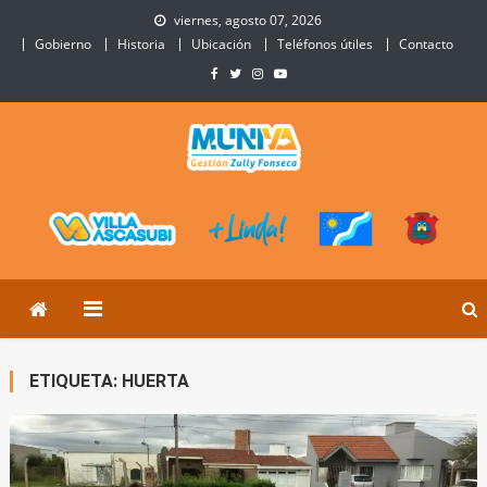
Skip
viernes, agosto 07, 2026
to
Gobierno
Historia
Ubicación
Teléfonos útiles
Contacto
content
Municipalidad de Villa
Sitio Oficial de Villa Ascasubi
Ascasubi
ETIQUETA:
HUERTA