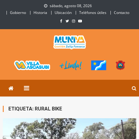
Skip
sábado, agosto 08, 2026
to
Gobierno
Historia
Ubicación
Teléfonos útiles
Contacto
content
Municipalidad de Villa
Sitio Oficial de Villa Ascasubi
Ascasubi
ETIQUETA:
RURAL BIKE