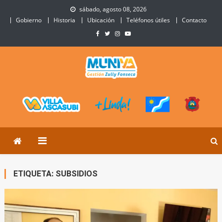
Skip
sábado, agosto 08, 2026
to
Gobierno
Historia
Ubicación
Teléfonos útiles
Contacto
content
Municipalidad de Villa
Sitio Oficial de Villa Ascasubi
Ascasubi
ETIQUETA:
SUBSIDIOS