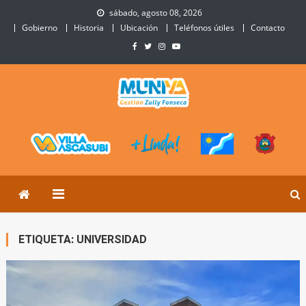
Skip
sábado, agosto 08, 2026
to
Gobierno
Historia
Ubicación
Teléfonos útiles
Contacto
content
Municipalidad de Villa
Sitio Oficial de Villa Ascasubi
Ascasubi
ETIQUETA:
UNIVERSIDAD