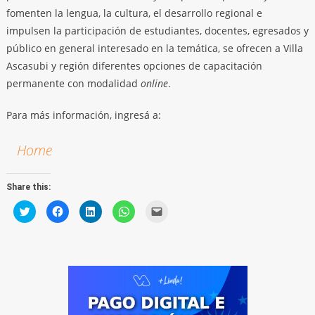
fomenten la lengua, la cultura, el desarrollo regional e
impulsen la participación de estudiantes, docentes, egresados y
público en general interesado en la temática, se ofrecen a Villa
Ascasubi y región diferentes opciones de capacitación
permanente con modalidad
online
.
Para más información, ingresá a:
Home
Share this:
Click
Click
Click
Click
Click
to
to
to
to
to
share
share
share
share
email
on
on
on
on
a
Twitter
Facebook
LinkedIn
WhatsApp
link
(Opens
(Opens
(Opens
(Opens
to
in
in
in
in
a
new
new
new
new
friend
window)
window)
window)
window)
(Opens
in
new
window)