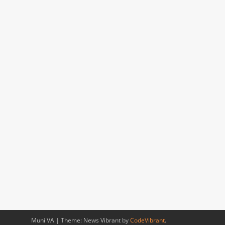
Muni VA
|
Theme: News Vibrant by
CodeVibrant
.