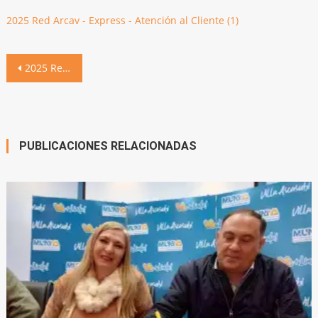
2025 Red Arcav - Express - Atención al Cliente (1)
Navegación
2025 Red Arcav – Express – Atención al Cliente (1)
de
entradas
PUBLICACIONES RELACIONADAS