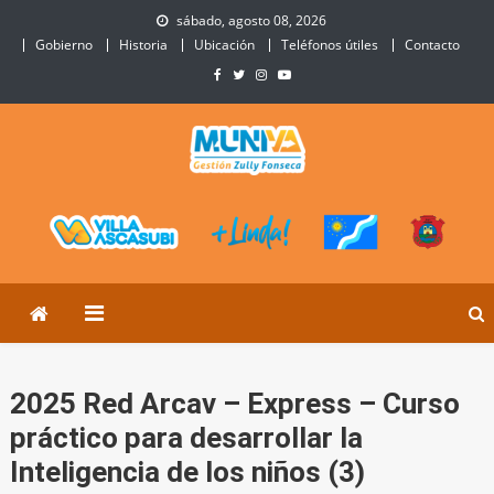
Skip
sábado, agosto 08, 2026
to
Gobierno
Historia
Ubicación
Teléfonos útiles
Contacto
content
Municipalidad de Villa
Sitio Oficial de Villa Ascasubi
Ascasubi
2025 Red Arcav – Express – Curso
práctico para desarrollar la
Inteligencia de los niños (3)