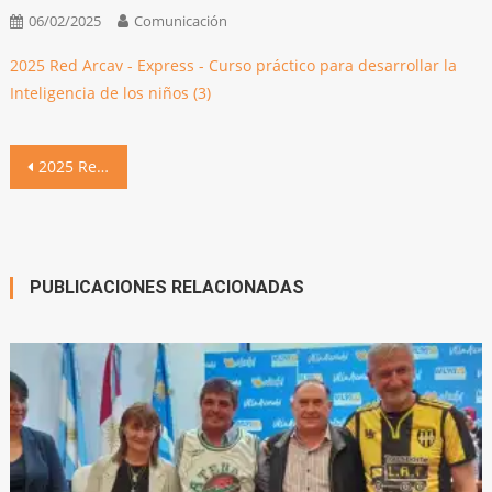
06/02/2025
Comunicación
2025 Red Arcav - Express - Curso práctico para desarrollar la
Inteligencia de los niños (3)
Navegación
2025 Red Arcav – Express – Curso práctico para desarrollar la Inteligencia de los niños (3)
de
entradas
PUBLICACIONES RELACIONADAS