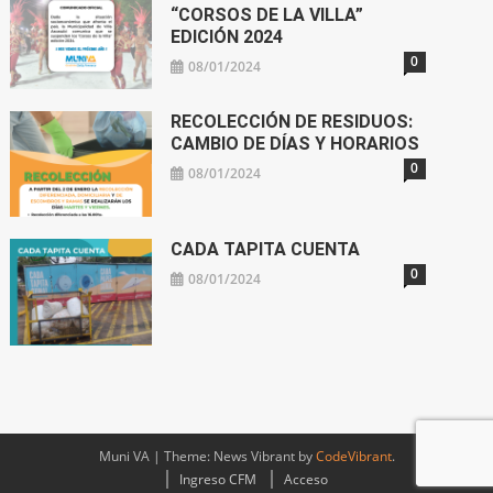
“CORSOS DE LA VILLA”
EDICIÓN 2024
0
08/01/2024
RECOLECCIÓN DE RESIDUOS:
CAMBIO DE DÍAS Y HORARIOS
0
08/01/2024
CADA TAPITA CUENTA
0
08/01/2024
Muni VA
|
Theme: News Vibrant by
CodeVibrant
.
Ingreso CFM
Acceso