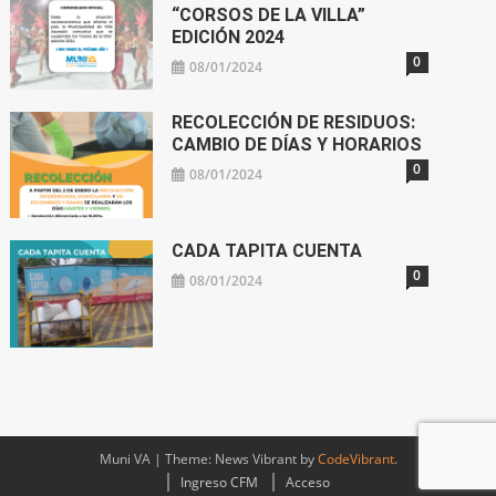
“CORSOS DE LA VILLA”
EDICIÓN 2024
0
08/01/2024
RECOLECCIÓN DE RESIDUOS:
CAMBIO DE DÍAS Y HORARIOS
0
08/01/2024
CADA TAPITA CUENTA
0
08/01/2024
Muni VA
|
Theme: News Vibrant by
CodeVibrant
.
Ingreso CFM
Acceso