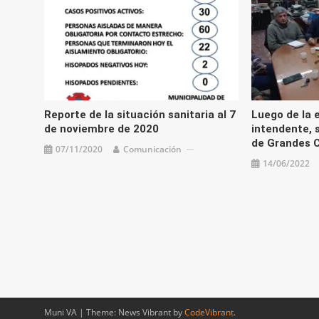
Reporte de la situación sanitaria al 7
Luego de la e
de noviembre de 2020
intendente, 
de Grandes 
07/11/2020
Comunicación
14/06/2022
Muni VA
|
Theme: News Vibrant by
CodeVibrant
.