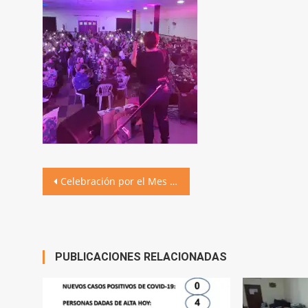
Navegación
Celebración por el Mes de la Mujer
de
entradas
PUBLICACIONES RELACIONADAS