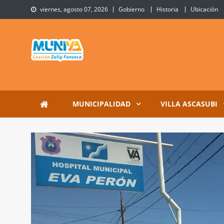
Skip
viernes, agosto 07, 2026
Gobierno
Historia
Ubicación
to
content
Municipalidad de Villa 
Sitio Oficial de Villa Ascasubi
MUNICIPALIDAD
VILLA ASCASUBI