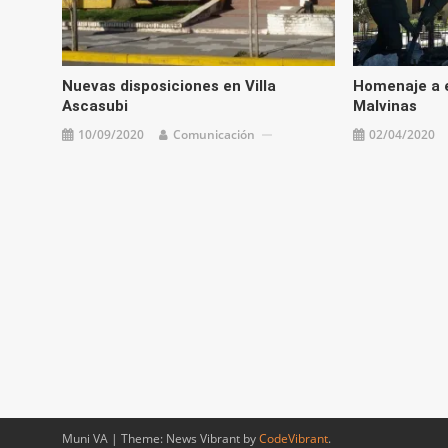
Nuevas disposiciones en Villa
Homenaje a 
Ascasubi
Malvinas
10/09/2020
Comunicación
02/04/2020
Muni VA
|
Theme: News Vibrant by
CodeVibrant
.