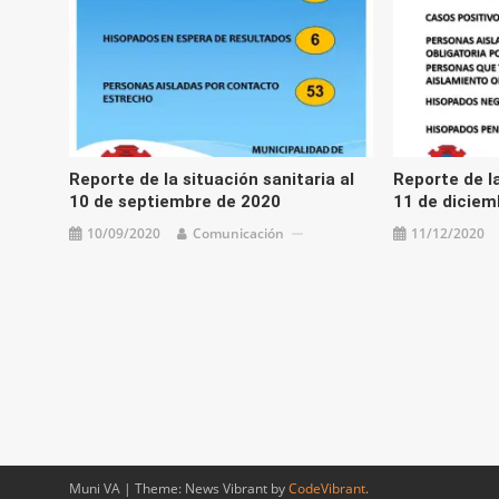
Reporte de la situación sanitaria al
Reporte de la
10 de septiembre de 2020
11 de diciem
10/09/2020
Comunicación
11/12/2020
Muni VA
|
Theme: News Vibrant by
CodeVibrant
.