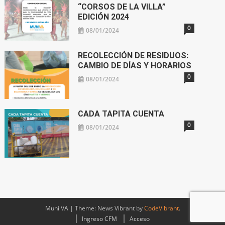
“CORSOS DE LA VILLA”
EDICIÓN 2024
0
08/01/2024
RECOLECCIÓN DE RESIDUOS:
CAMBIO DE DÍAS Y HORARIOS
0
08/01/2024
CADA TAPITA CUENTA
0
08/01/2024
Muni VA
|
Theme: News Vibrant by
CodeVibrant
.
Ingreso CFM
Acceso