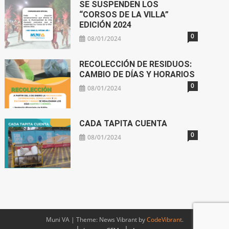
SE SUSPENDEN LOS
“CORSOS DE LA VILLA”
EDICIÓN 2024
0
08/01/2024
RECOLECCIÓN DE RESIDUOS:
CAMBIO DE DÍAS Y HORARIOS
0
08/01/2024
CADA TAPITA CUENTA
0
08/01/2024
Muni VA
|
Theme: News Vibrant by
CodeVibrant
.