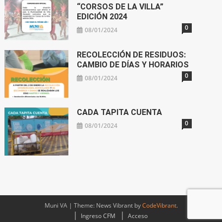
“CORSOS DE LA VILLA”
EDICIÓN 2024
0
08/01/2024
RECOLECCIÓN DE RESIDUOS:
CAMBIO DE DÍAS Y HORARIOS
0
08/01/2024
CADA TAPITA CUENTA
0
08/01/2024
Muni VA
|
Theme: News Vibrant by
CodeVibrant
.
Ingreso CFM
Acceso