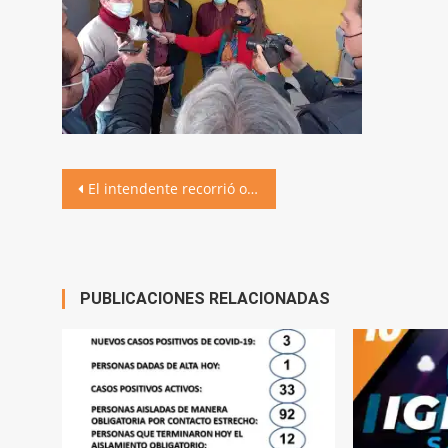
Navegación
El intendente recorrió obras y agasajó a periodistas de la región
de
entradas
PUBLICACIONES RELACIONADAS