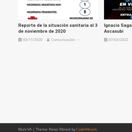
Reporte de la situación sanitaria al 3
Ignacio Sagal
de noviembre de 2020
Ascasubi
03/11/2020
Comunicación
07/03/2022
Muni VA
|
Theme: News Vibrant by
CodeVibrant
.