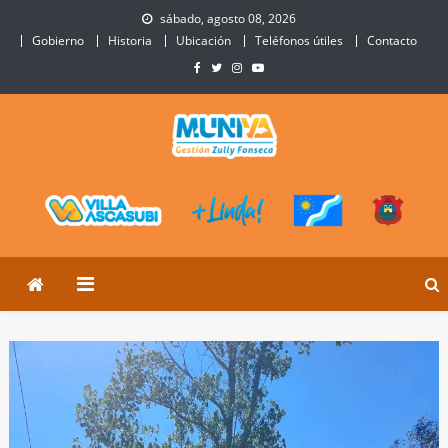
Skip
sábado, agosto 08, 2026
to
Gobierno
Historia
Ubicación
Teléfonos útiles
Contacto
content
Municipalidad de Villa
Sitio Oficial de Villa Ascasubi
Ascasubi