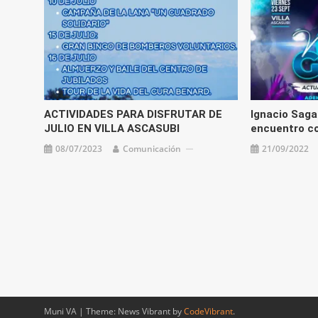
ACTIVIDADES PARA DISFRUTAR DE
Ignacio Saga
JULIO EN VILLA ASCASUBI
encuentro c
08/07/2023
Comunicación
21/09/2022
Muni VA
|
Theme: News Vibrant by
CodeVibrant
.