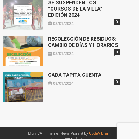
SE SUSPENDEN LOS
“CORSOS DE LA VILLA”
EDICIÓN 2024
0
08/01/2024
RECOLECCIÓN DE RESIDUOS:
CAMBIO DE DÍAS Y HORARIOS
0
08/01/2024
CADA TAPITA CUENTA
0
08/01/2024
Muni VA
|
Theme: News Vibrant by
CodeVibrant
.