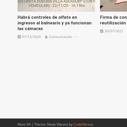
Habrá controles de olfato en
Firma de con
ingresos al balneario y ya funcionan
reutilizació
las cámaras
26/07/2021
01/12/2020
Comunicación
Muni VA
|
Theme: News Vibrant by
CodeVibrant
.