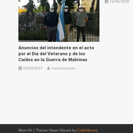
12/06/2020
Anuncios del intendente en el acto
por el Día del Veterano y de los
Caídos en la Guerra de Malvinas
02/04/2021
Comunicación
Muni VA
|
Theme: News Vibrant by
CodeVibrant
.