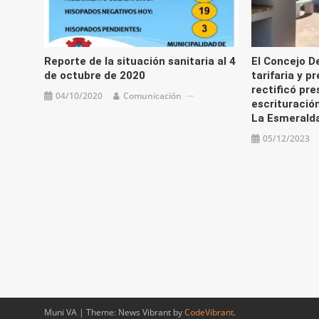
Reporte de la situación sanitaria al 4
El Concejo D
de octubre de 2020
tarifaria y p
rectificó pr
04/10/2020
Comunicación
escrituració
La Esmeralda
05/12/2023
Muni VA
|
Theme: News Vibrant by
CodeVibrant
.