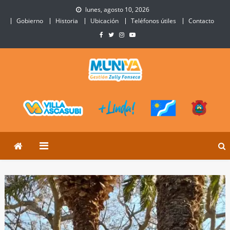
Skip
lunes, agosto 10, 2026
to
Gobierno
Historia
Ubicación
Teléfonos útiles
Contacto
content
Municipalidad de Villa
Sitio Oficial de Villa Ascasubi
Ascasubi