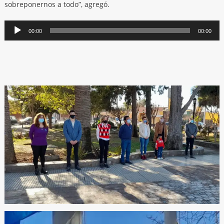
sobreponernos a todo”, agregó.
Reproductor
00:00
00:00
de
audio