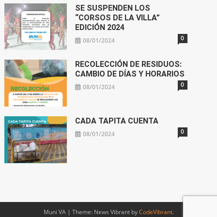
SE SUSPENDEN LOS
“CORSOS DE LA VILLA”
EDICIÓN 2024
0
08/01/2024
RECOLECCIÓN DE RESIDUOS:
CAMBIO DE DÍAS Y HORARIOS
0
08/01/2024
CADA TAPITA CUENTA
0
08/01/2024
Muni VA
|
Theme: News Vibrant by
CodeVibrant
.