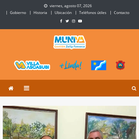
Skip
viernes, agosto 07, 2026
to
Gobierno
Historia
Ubicación
Teléfonos útiles
Contacto
content
Municipalidad de Villa
Sitio Oficial de Villa Ascasubi
Ascasubi