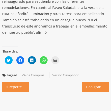
reinaugurado para septiembre con las diferentes
remodelaciones. En cuanto al Paseo Saludable, a la vera de la
ruta, se añadirá iluminación y otras tareas para embellecerlo.
También se está trabajando en un desagüe nuevo. “En el
transcurso de este año vamos a trabajar en el embellecimiento
de nuestro pueblo”, afirmó.
Share this:
Click
Click
Click
Click
Click
to
to
to
to
to
share
share
share
share
email
on
on
on
on
a
Twitter
Facebook
LinkedIn
WhatsApp
link
(Opens
(Opens
(Opens
(Opens
to
Tagged
VA de Compras
Vecino Cumplidor
in
in
in
in
a
new
new
new
new
friend
window)
window)
window)
window)
(Opens
Navegación
in
Reporte de la situación sanitaria al 15 de enero de 2021
Con gran éxito, pasó el primer torneo beach vóley de 2021
new
window)
de
entradas