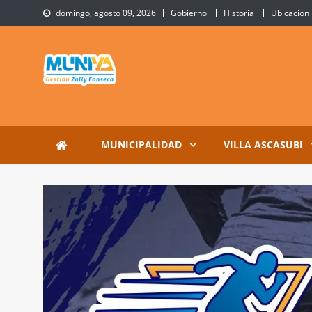
Skip
domingo, agosto 09, 2026
Gobierno
Historia
Ubicación
to
content
Municipalidad de Villa 
Sitio Oficial de Villa Ascasubi
MUNICIPALIDAD
VILLA ASCASUBI