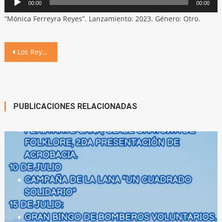
00:00
00:00
de
“Mónica Ferreyra Reyes”. Lanzamiento: 2023. Género: Otro.
audio
Navegación
Los Reyes Magos llegan este jueves a Villa Ascasubi
de
entradas
PUBLICACIONES RELACIONADAS