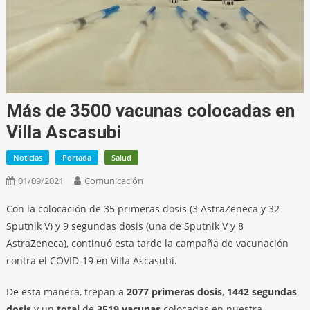
Más de 3500 vacunas colocadas en
Villa Ascasubi
Noticias
Portada
Salud
01/09/2021
Comunicación
Con la colocación de 35 primeras dosis (3 AstraZeneca y 32
Sputnik V) y 9 segundas dosis (una de Sputnik V y 8
AstraZeneca), continuó esta tarde la campaña de vacunación
contra el COVID-19 en Villa Ascasubi.
De esta manera, trepan a
2077 primeras dosis
,
1442 segundas
dosis
y un
total
de
3519 vacunas
colocadas en nuestra