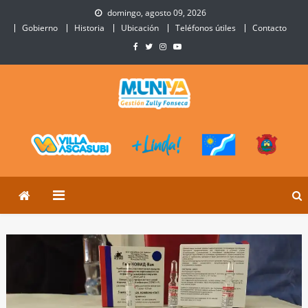
Skip
domingo, agosto 09, 2026
to
Gobierno
Historia
Ubicación
Teléfonos útiles
Contacto
content
Municipalidad de Villa
Sitio Oficial de Villa Ascasubi
Ascasubi