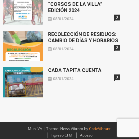
“CORSOS DE LA VILLA”
EDICIÓN 2024
0
08/01/2024
RECOLECCIÓN DE RESIDUOS:
CAMBIO DE DÍAS Y HORARIOS
0
08/01/2024
CADA TAPITA CUENTA
0
08/01/2024
Muni VA
|
Theme: News Vibrant by
CodeVibrant
.
Ingreso CFM
Acceso