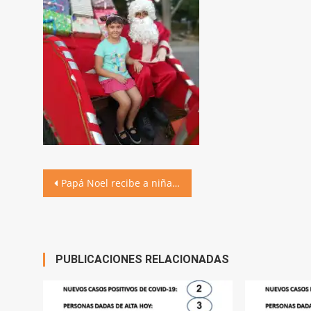
Navegación
Papá Noel recibe a niñas y niños en la plaza
de
entradas
PUBLICACIONES RELACIONADAS