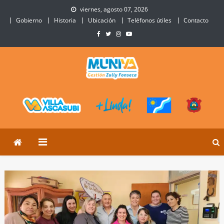
Skip
viernes, agosto 07, 2026
to
Gobierno
Historia
Ubicación
Teléfonos útiles
Contacto
content
Municipalidad de Villa
Sitio Oficial de Villa Ascasubi
Ascasubi