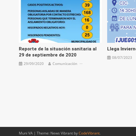
Reporte de la situación sanitaria al
Llega Invier
29 de septiembre de 2020
08/07/2023
29/09/2020
Comunicación
Muni VA
|
Theme: News Vibrant by
CodeVibrant
.