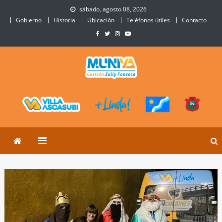
Skip
sábado, agosto 08, 2026
to
Gobierno
Historia
Ubicación
Teléfonos útiles
Contacto
content
Municipalidad de Villa
Sitio Oficial de Villa Ascasubi
Ascasubi