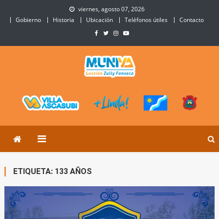
Skip
viernes, agosto 07, 2026
to
Gobierno
Historia
Ubicación
Teléfonos útiles
Contacto
content
Municipalidad de Villa
Sitio Oficial de Villa Ascasubi
Ascasubi
ETIQUETA:
133 AÑOS