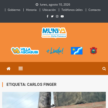
Skip
lunes, agosto 10, 2026
to
Gobierno
Historia
Ubicación
Teléfonos útiles
Contacto
content
Municipalidad de Villa
Sitio Oficial de Villa Ascasubi
Ascasubi
ETIQUETA:
CARLOS FINGER