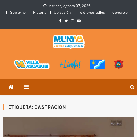
Skip
viernes, agosto 07, 2026
to
Gobierno
Historia
Ubicación
Teléfonos útiles
Contacto
content
Municipalidad de Villa
Sitio Oficial de Villa Ascasubi
Ascasubi
ETIQUETA:
CASTRACIÓN