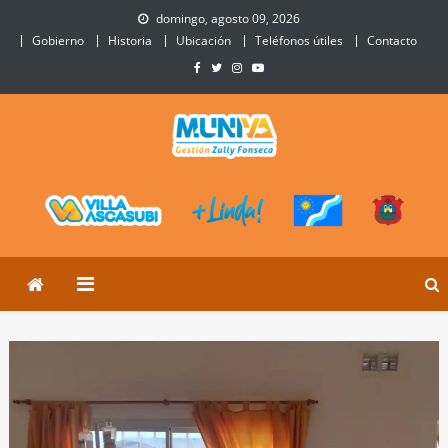
Skip
domingo, agosto 09, 2026
to
Gobierno
Historia
Ubicación
Teléfonos útiles
Contacto
content
Municipalidad de Villa
Sitio Oficial de Villa Ascasubi
Ascasubi