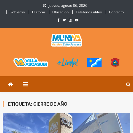
Skip
jueves, agosto 06, 2026
to
Gobierno
Historia
Ubicación
Teléfonos útiles
Contacto
content
Municipalidad de Villa
Sitio Oficial de Villa Ascasubi
Ascasubi
ETIQUETA:
CIERRE DE AÑO